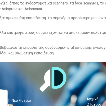
ς, όπως τα ενδοστοματικά scanners, τα face scanners, τα συ
Axioprisa και Axiomount.
ατομικευμένη εκπαίδευση, το σεμινάριο προσέφερε μία μονα
λλα επέτρεψε στους συμμετέχοντες να αποκτήσουν πολύτιμε
βεβαίωσε τη σημασία της συνδυασμένης αξιοποίησης αναλογ
έδου και βιωματική εκπαίδευση.
Αρχική
ς 11, Νεό Ψυχικό
O Ιατρός
451