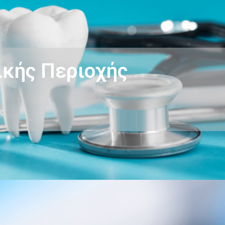
ικής Περιοχής
ς