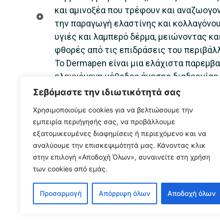
και αμινοξέα που τρέφουν και αναζωογο
την παραγωγή ελαστίνης και κολλαγόνου
υγιές και λαμπερό δέρμα, μειώνοντας κα
φθορές από τις επιδράσεις του περιβάλ
Το Dermapen είναι μια ελάχιστα παρεμβ
ελεγχόμενη μέθοδος άμεσης διαδερμίας. 
αντιγηραντική θεραπεία, καθώς μέσω τ
Σεβόμαστε την ιδιωτικότητά σας
που προξενούνται προάγεται η παραγωγή
Χρησιμοποιούμε cookies για να βελτιώσουμε την
ελαστίνης, η επούλωση ουλών και τραυ
εμπειρία περιήγησής σας, να προβάλλουμε
ελαχιστοποιούνται οι πόροι του δέρματ
εξατομικευμένες διαφημίσεις ή περιεχόμενο και να
εντυπωσιακή και άμεση αναζωογόνηση τ
αναλύουμε την επισκεψιμότητά μας. Κάνοντας κλικ
στην επιλογή «Αποδοχή Όλων», συναινείτε στη χρήση
των cookies από εμάς.
Προσαρμογή
Απόρριψη όλων
Αποδοχή όλων