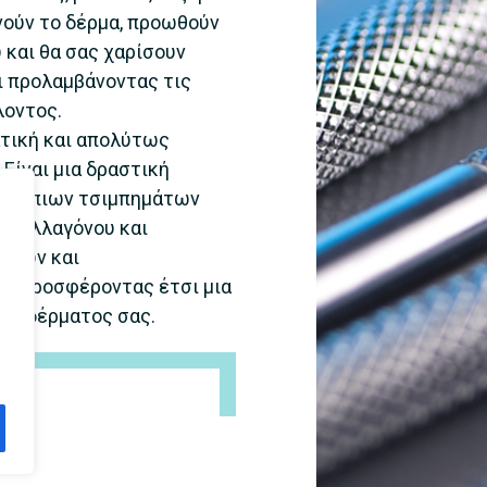
νούν το δέρμα, προωθούν
 και θα σας χαρίσουν
ι προλαμβάνοντας τις
λοντος.
ατική και απολύτως
Είναι μια δραστική
ων ήπιων τσιμπημάτων
 κολλαγόνου και
μάτων και
ος, προσφέροντας έτσι μια
ου δέρματος σας.