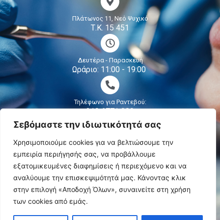
Πλάτωνος 11, Νεό Ψυχικό
Τ.Κ. 15 451
Δευτέρα - Παρασκευή
Ωράριο: 11:00 - 19:00
Τηλέφωνο για Ραντεβού:
210 6771 080
Σεβόμαστε την ιδιωτικότητά σας
Χρησιμοποιούμε cookies για να βελτιώσουμε την
Email:
info@dentalemphasis.gr
|
stavdim@otenet.gr
εμπειρία περιήγησής σας, να προβάλλουμε
εξατομικευμένες διαφημίσεις ή περιεχόμενο και να
Copyright 2022 by:
αναλύουμε την επισκεψιμότητά μας. Κάνοντας κλικ
στην επιλογή «Αποδοχή Όλων», συναινείτε στη χρήση
των cookies από εμάς.
ONLINE ΡΑΝΤΕΒΟΥ